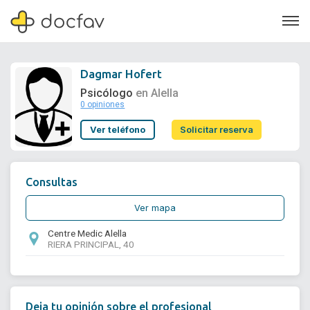
Dagmar Hofert
Psicólogo
en Alella
0 opiniones
Soporte
Ver teléfono
Solicitar reserva
Quiénes somos
¿Eres un doctor?
Consultas
Ver mapa
Centre Medic Alella
RIERA PRINCIPAL, 40
Deja tu opinión sobre el profesional