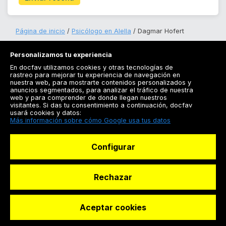
Página de inicio
Psicólogo en Alella
Dagmar Hofert
Personalizamos tu experiencia
En docfav utilizamos cookies y otras tecnologías de
rastreo para mejorar tu experiencia de navegación en
nuestra web, para mostrarte contenidos personalizados y
anuncios segmentados, para analizar el tráfico de nuestra
Registrarse
web y para comprender de donde llegan nuestros
visitantes. Si das tu consentimiento a continuación, docfav
Docfav
usará cookies y datos:
Más información sobre cómo Google usa tus datos
Recursos
Configurar
Para doctores
Especialistas
Rechazar
Aceptar cookies
© Dashboard Technologies S.L
Solicitar reserva