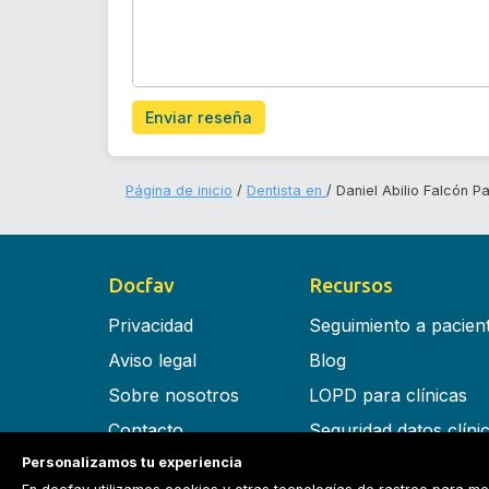
Enviar reseña
Página de inicio
Dentista en
Daniel Abilio Falcón P
Docfav
Recursos
Privacidad
Seguimiento a pacien
Aviso legal
Blog
Sobre nosotros
LOPD para clínicas
Contacto
Seguridad datos clíni
Personalizamos tu experiencia
Términos y condiciones
Software para clínica