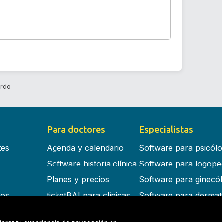
ardo
Para doctores
Especialistas
tes
Agenda y calendario
Software para psicól
Software historia clínica
Software para logope
Planes y precios
Software para ginecó
cos
ticketBAI para clínicas
Software para dermat
s en la nube
Software para dentist