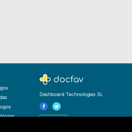
ogos
Dashboard Technologies SL
das
logos
ólogos
Registrarse
as