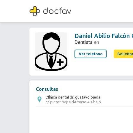
Daniel Abilio Falcón Pardo
Dentista
Daniel Abilio Falcón
Dentista
en
Ver teléfono
Solicita
Consultas
ClÍnica dental dr. gustavo ojeda
c/ pintor pepe dÁmaso 40-bajo