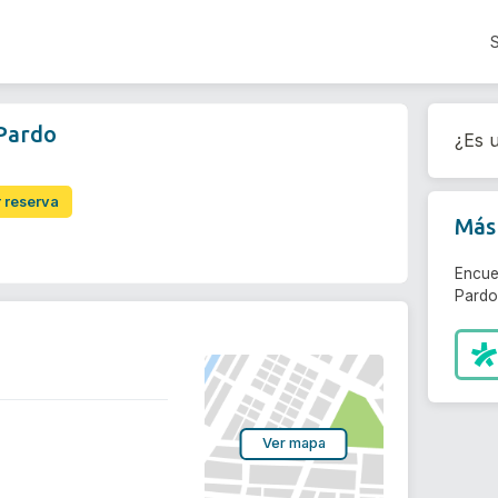
 Pardo
¿Es u
r reserva
Más 
Encue
Pardo
Ver mapa