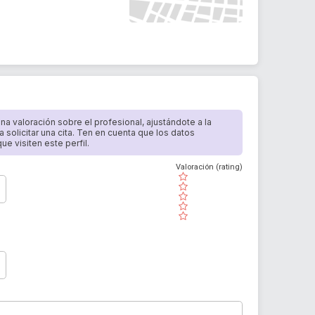
 una valoración sobre el profesional, ajustándote a la
a solicitar una cita. Ten en cuenta que los datos
e visiten este perfil.
Valoración (rating)
( )
( )
( )
( )
( )