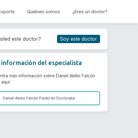
Soporte
Quiénes somos
¿Eres un doctor?
Reservar cita
sted este doctor?
Soy este doctor
información del especialista
ntra más información sobre Daniel Abilio Falcón
 aquí:
Daniel Abilio Falcón Pardo en
Doctoralia