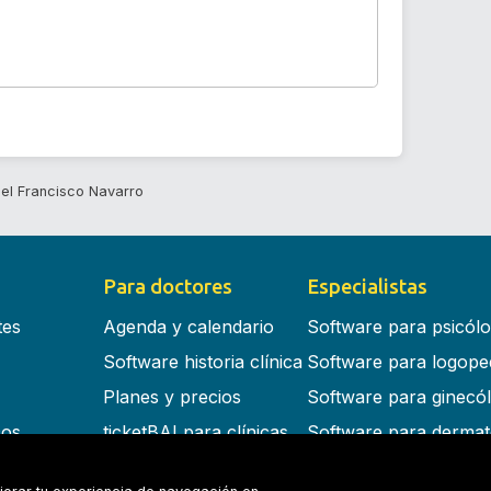
iel Francisco Navarro
Para doctores
Especialistas
tes
Agenda y calendario
Software para psicól
Software historia clínica
Software para logope
Planes y precios
Software para ginecó
cos
ticketBAI para clínicas
Software para dermat
s en la nube
Software para dentist