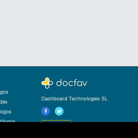
ogos
Dashboard Technologies SL
das
logos
ólogos
Registrarse
as