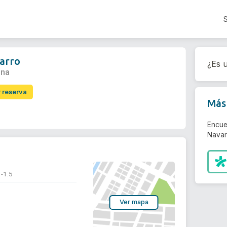
varro
¿Es u
ona
r reserva
Más 
Encue
Navar
 -1.5
Ver mapa