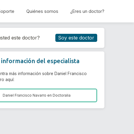
Soporte
Quiénes somos
¿Eres un doctor?
Reservar cita
sted este doctor?
Soy este doctor
información del especialista
ntra más información sobre Daniel Francisco
ro aquí:
Daniel Francisco Navarro en
Doctoralia