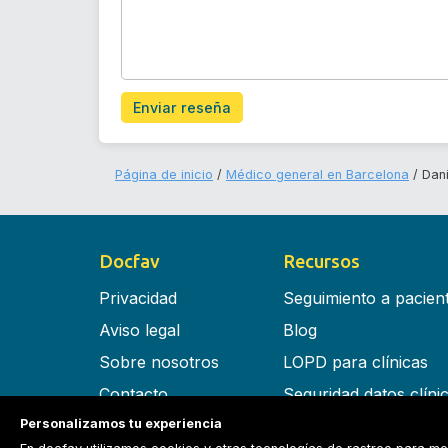
Enviar reseña
Página de inicio
Médico general en Barcelona
Dan
Docfav
Recursos
Privacidad
Seguimiento a pacien
Aviso legal
Blog
Sobre nosotros
LOPD para clínicas
Contacto
Seguridad datos clíni
Personalizamos tu experiencia
Términos y condiciones
Software para clínica