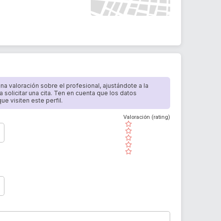
 una valoración sobre el profesional, ajustándote a la
a solicitar una cita. Ten en cuenta que los datos
e visiten este perfil.
Valoración (rating)
( )
( )
( )
( )
( )