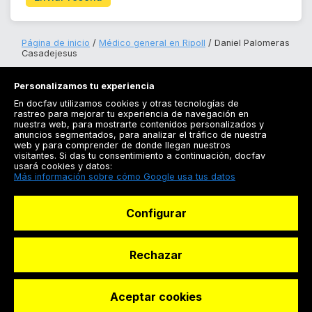
Página de inicio
Médico general en Ripoll
Daniel Palomeras
Casadejesus
Personalizamos tu experiencia
En docfav utilizamos cookies y otras tecnologías de
rastreo para mejorar tu experiencia de navegación en
nuestra web, para mostrarte contenidos personalizados y
anuncios segmentados, para analizar el tráfico de nuestra
Registrarse
web y para comprender de donde llegan nuestros
visitantes. Si das tu consentimiento a continuación, docfav
Docfav
usará cookies y datos:
Más información sobre cómo Google usa tus datos
Recursos
Configurar
Para doctores
Especialistas
Rechazar
Aceptar cookies
© Dashboard Technologies S.L