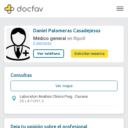
Daniel Palomeras Casadejesus
Médico general
en Ripoll
0 opiniones
Soporte
Ver teléfono
Solicitar reserva
Quiénes somos
¿Eres un doctor?
Consultas
Ver mapa
Laboratori Analisis Clinics Puig . Ciurana
DE LA FONT, 6
Deja tu opinión sobre el profesional