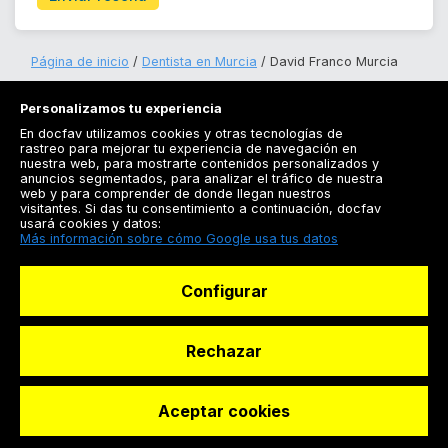
Página de inicio
Dentista en Murcia
David Franco Murcia
Personalizamos tu experiencia
En docfav utilizamos cookies y otras tecnologías de
rastreo para mejorar tu experiencia de navegación en
nuestra web, para mostrarte contenidos personalizados y
anuncios segmentados, para analizar el tráfico de nuestra
Registrarse
web y para comprender de donde llegan nuestros
visitantes. Si das tu consentimiento a continuación, docfav
Docfav
usará cookies y datos:
Más información sobre cómo Google usa tus datos
Recursos
Configurar
Para doctores
Especialistas
Rechazar
Aceptar cookies
© Dashboard Technologies S.L
Solicitar reserva