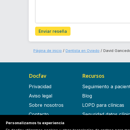
Enviar reseña
Página de inicio
Dentista en Oviedo
David Ganced
Docfav
Recursos
Privacidad
Seguimiento a pacien
Aviso legal
Blog
Sobre nosotros
LOPD para clínicas
Contacto
Seguridad datos clíni
Personalizamos tu experiencia
Términos y condiciones
Software para clínica