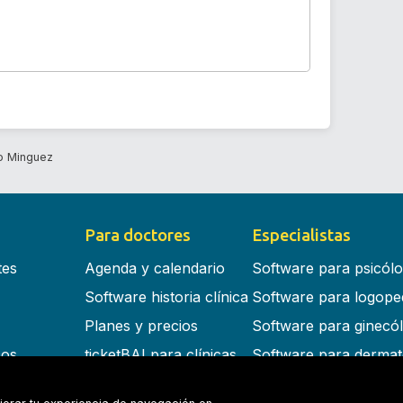
o Minguez
Para doctores
Especialistas
tes
Agenda y calendario
Software para psicól
Software historia clínica
Software para logope
Planes y precios
Software para ginecó
cos
ticketBAI para clínicas
Software para dermat
s en la nube
Software para dentist