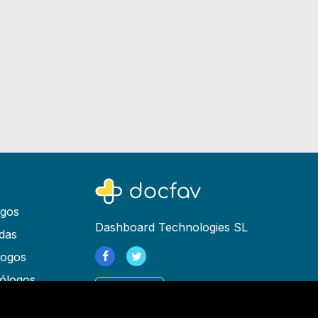
ogos
Dashboard Technologies SL
das
logos
ólogos
Registrarse
as