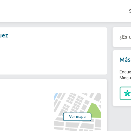
uez
¿Es u
Más 
Encue
Mingu
Ver mapa