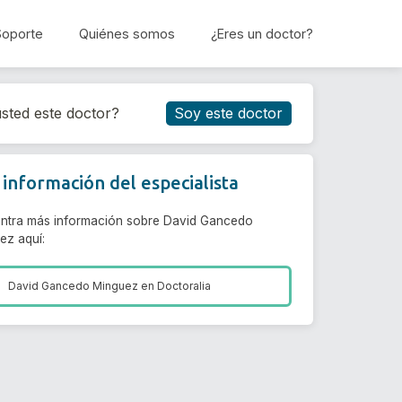
Soporte
Quiénes somos
¿Eres un doctor?
Reservar cita
sted este doctor?
Soy este doctor
información del especialista
ntra más información sobre David Gancedo
ez aquí:
David Gancedo Minguez en
Doctoralia