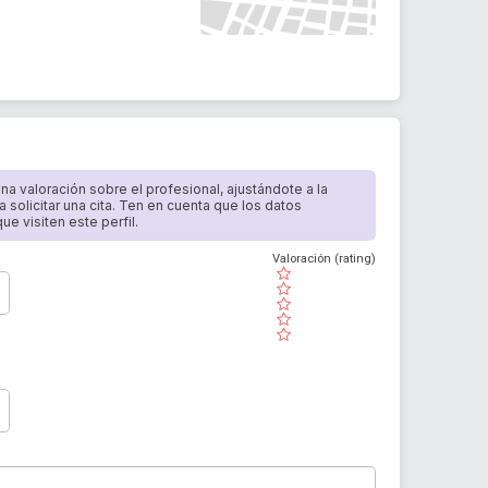
 una valoración sobre el profesional, ajustándote a la
a solicitar una cita. Ten en cuenta que los datos
e visiten este perfil.
Valoración (rating)
( )
( )
( )
( )
( )