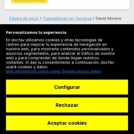
Página de inicio
Traumatólogo en Terrassa
David Moreno
Personalizamos tu experiencia
En docfav utilizamos cookies y otras tecnologías de
rastreo para mejorar tu experiencia de navegación en
nuestra web, para mostrarte contenidos personalizados y
anuncios segmentados, para analizar el tráfico de nuestra
Registrarse
web y para comprender de donde llegan nuestros
visitantes. Si das tu consentimiento a continuación, docfav
Docfav
usará cookies y datos:
Más información sobre cómo Google usa tus datos
Recursos
Configurar
Para doctores
Especialistas
Rechazar
Aceptar cookies
© Dashboard Technologies S.L
Solicitar reserva