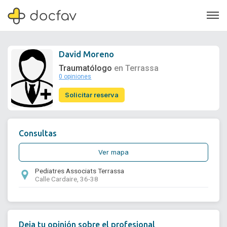
David Moreno
Traumatólogo
en Terrassa
0 opiniones
Soporte
Solicitar reserva
Quiénes somos
¿Eres un doctor?
Consultas
Ver mapa
Pediatres Associats Terrassa
Calle Cardaire, 36-38
Deja tu opinión sobre el profesional