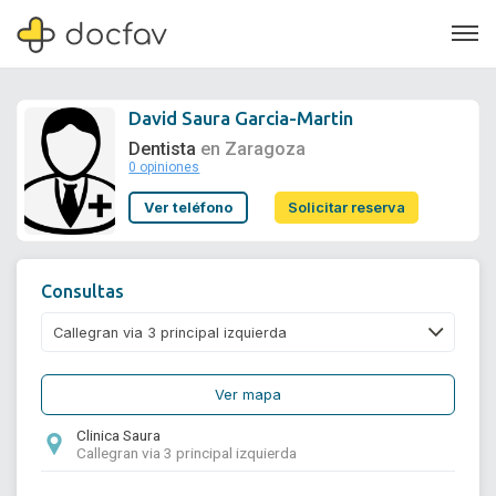
David Saura Garcia-Martin
Dentista
en Zaragoza
0 opiniones
Soporte
Ver teléfono
Solicitar reserva
Quiénes somos
¿Eres un doctor?
Consultas
Ver mapa
Clinica Saura
Callegran via 3 principal izquierda