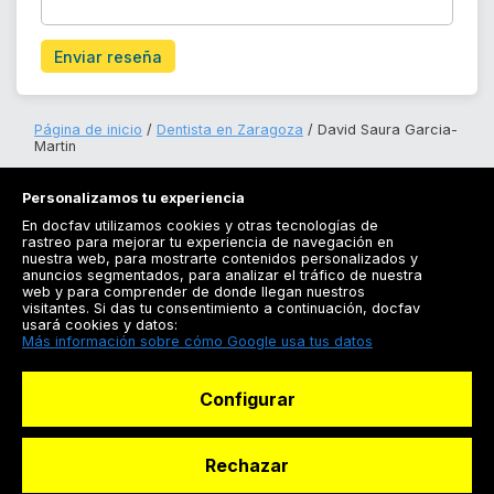
Enviar reseña
Página de inicio
Dentista en Zaragoza
David Saura Garcia-
Martin
Personalizamos tu experiencia
En docfav utilizamos cookies y otras tecnologías de
rastreo para mejorar tu experiencia de navegación en
nuestra web, para mostrarte contenidos personalizados y
anuncios segmentados, para analizar el tráfico de nuestra
Registrarse
web y para comprender de donde llegan nuestros
visitantes. Si das tu consentimiento a continuación, docfav
Docfav
usará cookies y datos:
Más información sobre cómo Google usa tus datos
Recursos
Configurar
Para doctores
Especialistas
Rechazar