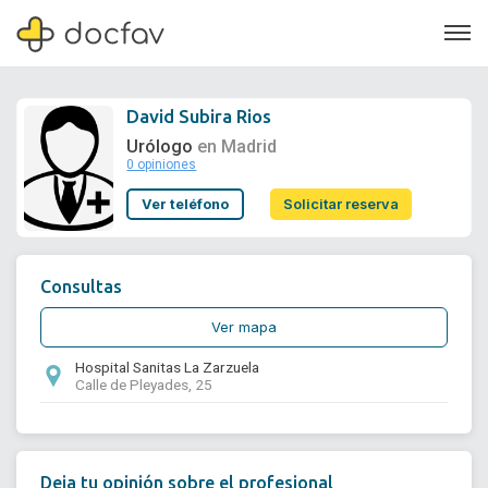
David Subira Rios
Urólogo
en Madrid
0 opiniones
Soporte
Ver teléfono
Solicitar reserva
Quiénes somos
¿Eres un doctor?
Consultas
Ver mapa
Hospital Sanitas La Zarzuela
Calle de Pleyades, 25
Deja tu opinión sobre el profesional