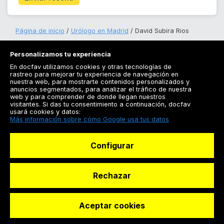
Página de inicio
Urólogo en Madrid
David Subira Rios
Personalizamos tu experiencia
En docfav utilizamos cookies y otras tecnologías de
rastreo para mejorar tu experiencia de navegación en
nuestra web, para mostrarte contenidos personalizados y
anuncios segmentados, para analizar el tráfico de nuestra
Registrarse
web y para comprender de donde llegan nuestros
visitantes. Si das tu consentimiento a continuación, docfav
Docfav
usará cookies y datos:
Más información sobre cómo Google usa tus datos
Recursos
Configurar
Para doctores
Especialistas
Rechazar
Aceptar cookies
© Dashboard Technologies S.L
Solicitar reserva