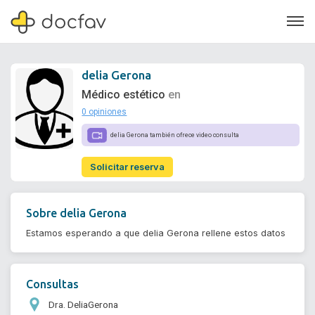
delia Gerona
Médico estético
en
0 opiniones
Soporte
delia Gerona también ofrece video consulta
Quiénes somos
Solicitar reserva
¿Eres un doctor?
Sobre
delia Gerona
Estamos esperando a que delia Gerona rellene estos datos
Consultas
Dra. DeliaGerona