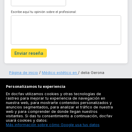
Escribe aquí tu opinión sobre el profesional:
Enviar reseña
Página de inicio
Médico estético en
delia Gerona
Personalizamos tu experiencia
En docfav utilizamos cookies y otras tecnologías de
rastreo para mejorar tu experiencia de navegación en
nuestra web, para mostrarte contenidos personalizados y
anuncios segmentados, para analizar el tráfico de nuestra
Registrarse
web y para comprender de donde llegan nuestros
visitantes. Si das tu consentimiento a continuación, docfav
Docfav
usará cookies y datos:
Más información sobre cómo Google usa tus datos
Recursos