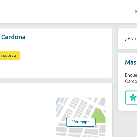
o Cardona
¿Es u
r reserva
Más 
Encue
Cardo
Ver mapa