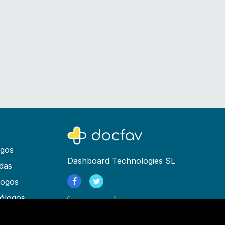
ogos
Dashboard Technologies SL
das
logos
ólogos
Registrarse
as