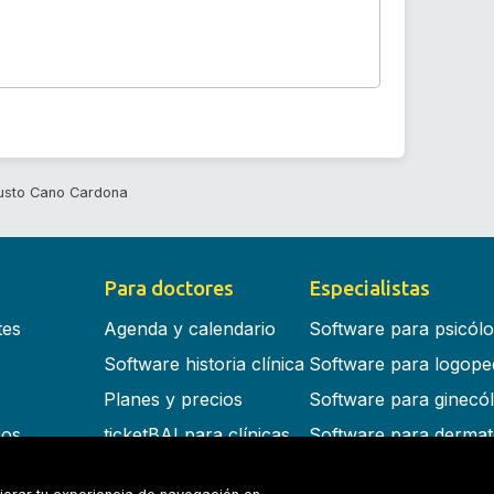
usto Cano Cardona
Para doctores
Especialistas
tes
Agenda y calendario
Software para psicól
Software historia clínica
Software para logope
Planes y precios
Software para ginecó
cos
ticketBAI para clínicas
Software para dermat
s en la nube
Software para dentist