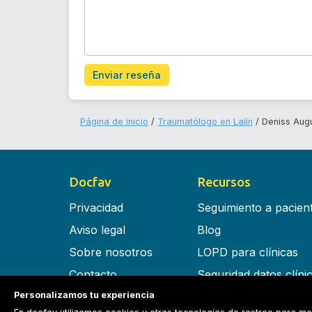
Enviar reseña
Página de inicio
Traumatólogo en Lalín
Deniss Aug
Docfav
Recursos
Privacidad
Seguimiento a pacien
Aviso legal
Blog
Sobre nosotros
LOPD para clínicas
Contacto
Seguridad datos clíni
Personalizamos tu experiencia
Términos y condiciones
Software para clínica