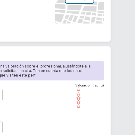
 una valoración sobre el profesional, ajustándote a la
a solicitar una cita. Ten en cuenta que los datos
e visiten este perfil.
Valoración (rating)
( )
( )
( )
( )
( )