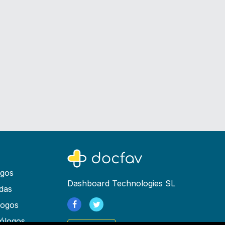
ogos
Dashboard Technologies SL
das
logos
ólogos