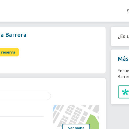
a Barrera
¿Es u
r reserva
Más 
Encue
Barrer
Ver mapa