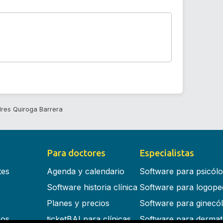
res Quiroga Barrera
Para doctores
Especialistas
tes
Agenda y calendario
Software para psicól
Software historia clínica
Software para logope
Planes y precios
Software para ginecó
cos
ticketBAI para clínicas
Software para dermat