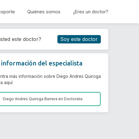
Soporte
Quiénes somos
¿Eres un doctor?
Reservar cita
sted este doctor?
Soy este doctor
información del especialista
ntra más información sobre Diego Andres Quiroga
a aquí:
Diego Andres Quiroga Barrera en
Doctoralia