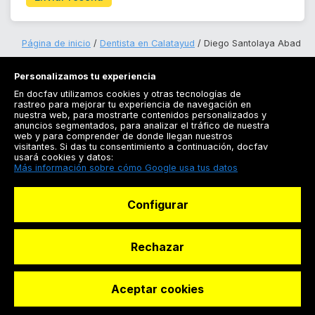
Página de inicio
Dentista en Calatayud
Diego Santolaya Abad
Personalizamos tu experiencia
En docfav utilizamos cookies y otras tecnologías de
rastreo para mejorar tu experiencia de navegación en
nuestra web, para mostrarte contenidos personalizados y
anuncios segmentados, para analizar el tráfico de nuestra
Registrarse
web y para comprender de donde llegan nuestros
visitantes. Si das tu consentimiento a continuación, docfav
Docfav
usará cookies y datos:
Más información sobre cómo Google usa tus datos
Recursos
Configurar
Para doctores
Especialistas
Rechazar
Aceptar cookies
© Dashboard Technologies S.L
Solicitar reserva