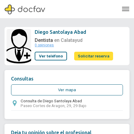
Diego Santolaya Abad
Dentista
en Calatayud
0 opiniones
Soporte
Ver teléfono
Solicitar reserva
Quiénes somos
¿Eres un doctor?
Consultas
Ver mapa
Consulta de Diego Santolaya Abad
Paseo Cortes de Aragon, 29, 29 Bajo
Deja tu opinión sobre el profesional