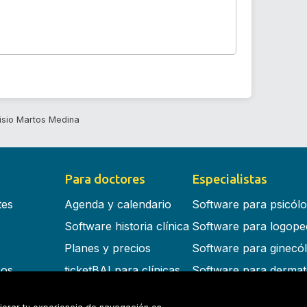
isio Martos Medina
Para doctores
Especialistas
tes
Agenda y calendario
Software para psicól
Software historia clínica
Software para logope
Planes y precios
Software para ginecó
cos
ticketBAI para clínicas
Software para dermat
s en la nube
Software para dentist