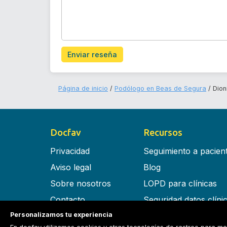
Enviar reseña
Página de inicio
Podólogo en Beas de Segura
Dion
Docfav
Recursos
Privacidad
Seguimiento a pacien
Aviso legal
Blog
Sobre nosotros
LOPD para clínicas
Contacto
Seguridad datos clíni
Personalizamos tu experiencia
Términos y condiciones
Software para clínica