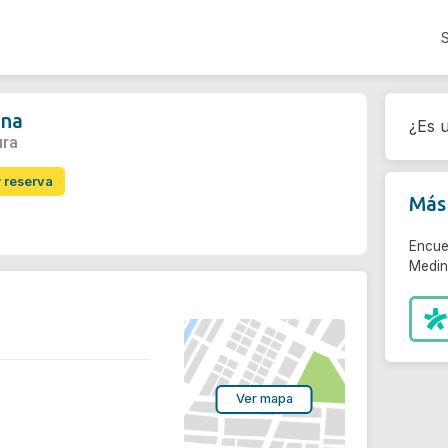
ina
¿Es u
ura
r reserva
Más 
Encue
Medin
Ver mapa