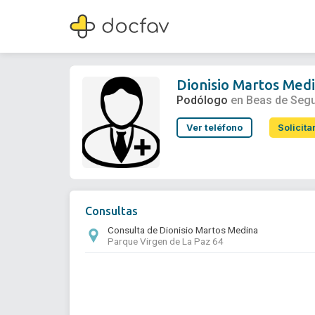
Dionisio Martos Medina
Podólogo
Dionisio Martos Med
Podólogo
en Beas de Seg
Ver teléfono
Solicita
Consultas
Consulta de Dionisio Martos Medina
Parque Virgen de La Paz 64