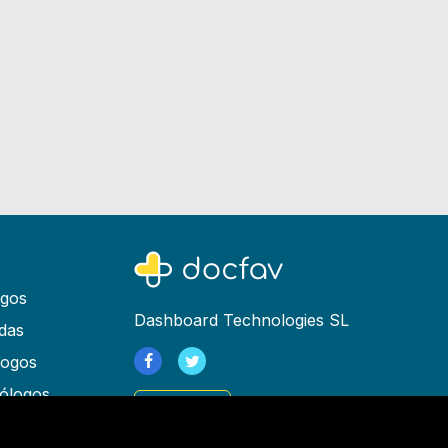
ogos
Dashboard Technologies SL
das
logos
ólogos
Registrarse
as