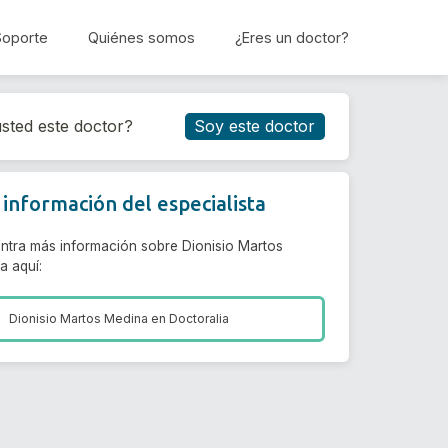
Soporte
Quiénes somos
¿Eres un doctor?
Reservar cita
sted este doctor?
Soy este doctor
información del especialista
ntra más información sobre Dionisio Martos
a aquí:
Dionisio Martos Medina en
Doctoralia