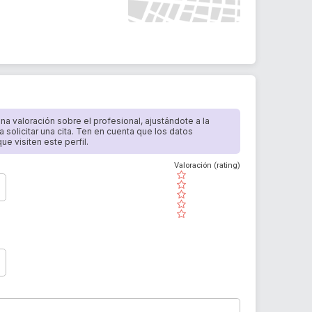
 una valoración sobre el profesional, ajustándote a la
a solicitar una cita. Ten en cuenta que los datos
e visiten este perfil.
Valoración (rating)
( )
( )
( )
( )
( )