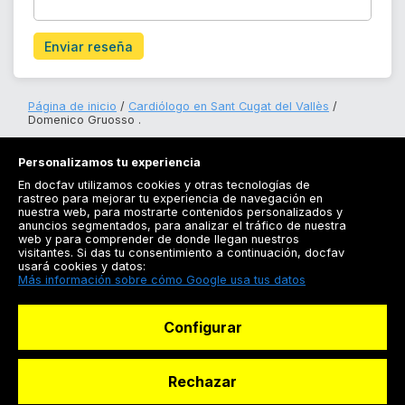
Enviar reseña
Página de inicio
Cardiólogo en Sant Cugat del Vallès
Domenico Gruosso .
Personalizamos tu experiencia
En docfav utilizamos cookies y otras tecnologías de
rastreo para mejorar tu experiencia de navegación en
nuestra web, para mostrarte contenidos personalizados y
anuncios segmentados, para analizar el tráfico de nuestra
Registrarse
web y para comprender de donde llegan nuestros
visitantes. Si das tu consentimiento a continuación, docfav
Docfav
usará cookies y datos:
Más información sobre cómo Google usa tus datos
Recursos
Configurar
Para doctores
Especialistas
Rechazar