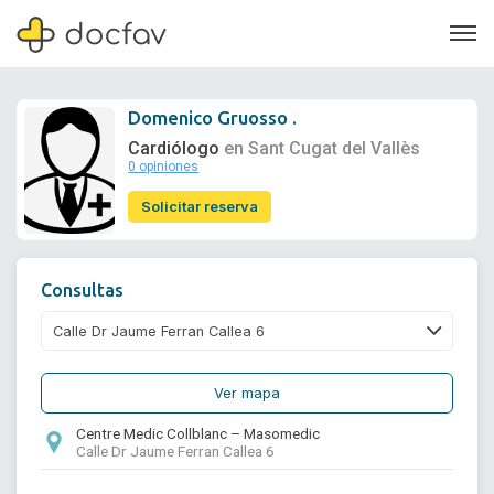
Domenico Gruosso .
Cardiólogo
en Sant Cugat del Vallès
0 opiniones
Soporte
Solicitar reserva
Quiénes somos
¿Eres un doctor?
Consultas
Ver mapa
Centre Medic Collblanc – Masomedic
Calle Dr Jaume Ferran Callea 6