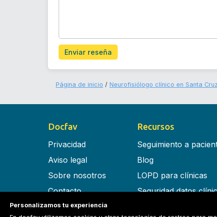
Enviar reseña
Página de inicio
Neurofisiólogo clínico en Santa Cru
Docfav
Recursos
Privacidad
Seguimiento a pacien
Aviso legal
Blog
Sobre nosotros
LOPD para clínicas
Contacto
Seguridad datos clíni
Personalizamos tu experiencia
Términos y condiciones
Software para clínica