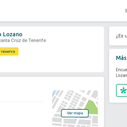
o Lozano
¿Es u
Santa Cruz de Tenerife
r reserva
Más 
Encue
Lozan
Ver mapa