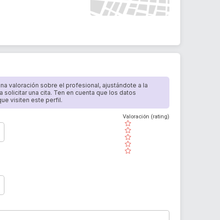
 una valoración sobre el profesional, ajustándote a la
a solicitar una cita. Ten en cuenta que los datos
e visiten este perfil.
Valoración (rating)
( )
( )
( )
( )
( )