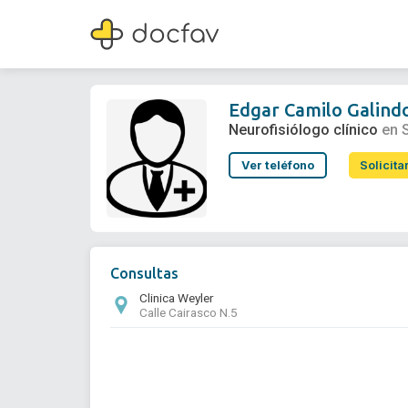
Edgar Camilo Galindo Lozano
Neurofisiólogo clínico
Edgar Camilo Galind
Neurofisiólogo clínico
en 
Ver teléfono
Solicita
Consultas
Clinica Weyler
Calle Cairasco N.5