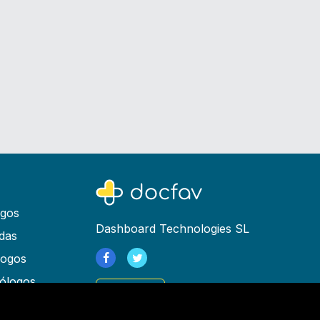
ogos
Dashboard Technologies SL
das
logos
ólogos
Registrarse
as