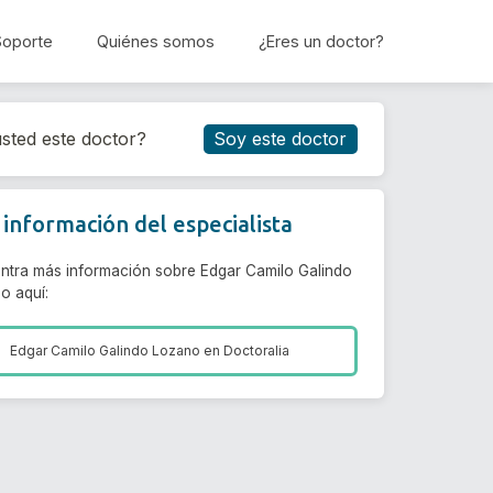
Soporte
Quiénes somos
¿Eres un doctor?
Reservar cita
sted este doctor?
Soy este doctor
información del especialista
ntra más información sobre Edgar Camilo Galindo
o aquí:
Edgar Camilo Galindo Lozano en
Doctoralia