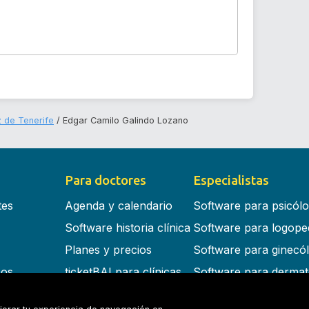
z de Tenerife
Edgar Camilo Galindo Lozano
Para doctores
Especialistas
tes
Agenda y calendario
Software para psicól
Software historia clínica
Software para logope
Planes y precios
Software para ginecó
cos
ticketBAI para clínicas
Software para dermat
s en la nube
Software para dentist