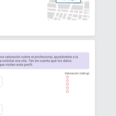
 una valoración sobre el profesional, ajustándote a la
a solicitar una cita. Ten en cuenta que los datos
e visiten este perfil.
Valoración (rating)
( )
( )
( )
( )
( )