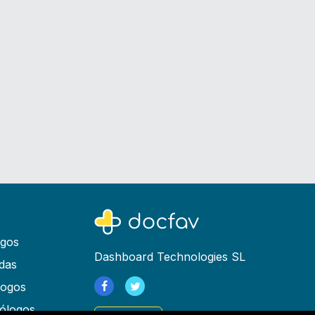
ogos
Dashboard Technologies SL
das
logos
ólogos