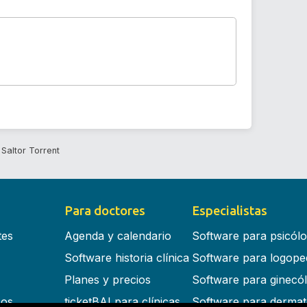
Saltor Torrent
Para doctores
Especialistas
tes
Agenda y calendario
Software para psicól
Software historia clínica
Software para logope
Planes y precios
Software para ginecó
cos
ticketBAI para clínicas
Software para dermat