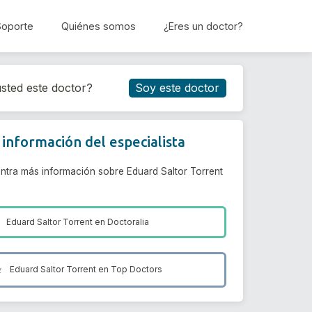
Soporte
Quiénes somos
¿Eres un doctor?
Reservar cita
sted este doctor?
Soy este doctor
información del especialista
ntra más información sobre Eduard Saltor Torrent
Eduard Saltor Torrent en
Doctoralia
Eduard Saltor Torrent en
Top Doctors