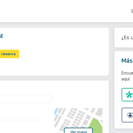
nt
¿Es u
r reserva
Más 
Encue
aquí:
Ver mapa