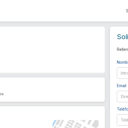
Sol
Rellen
Nomb
Email
tos
Teléf