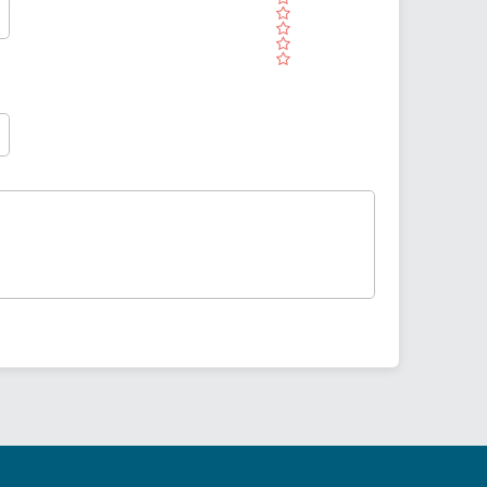
( )
( )
( )
( )