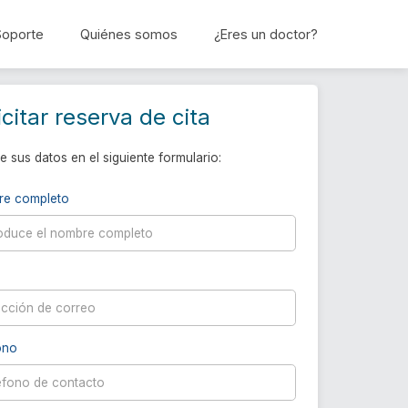
Soporte
Quiénes somos
¿Eres un doctor?
Reservar cita
icitar reserva de cita
e sus datos en el siguiente formulario:
re completo
ono