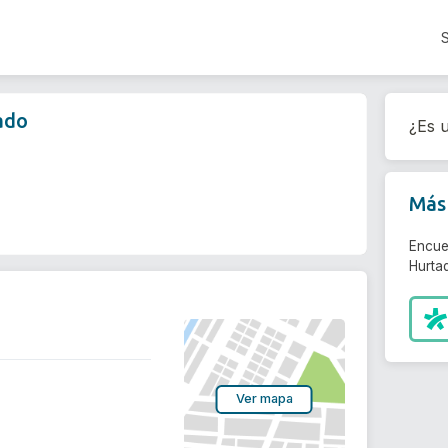
ado
¿Es u
Más 
Encue
Hurta
Ver mapa