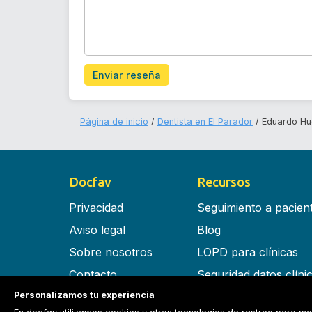
Enviar reseña
Página de inicio
Dentista en El Parador
Eduardo Hu
Docfav
Recursos
Privacidad
Seguimiento a pacien
Aviso legal
Blog
Sobre nosotros
LOPD para clínicas
Contacto
Seguridad datos clíni
Personalizamos tu experiencia
Términos y condiciones
Software para clínica