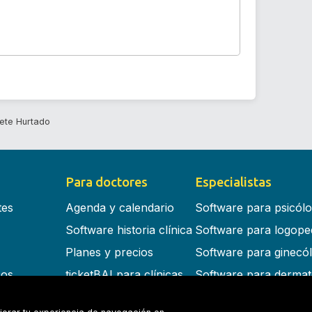
ete Hurtado
Para doctores
Especialistas
tes
Agenda y calendario
Software para psicól
Software historia clínica
Software para logope
Planes y precios
Software para ginecó
cos
ticketBAI para clínicas
Software para dermat
s en la nube
Software para dentist