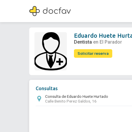
Eduardo Huete Hurtado
Dentista
Eduardo Huete Hurt
Dentista
en El Parador
Solicitar reserva
Consultas
Consulta de Eduardo Huete Hurtado
Calle Benito Perez Galdos, 16