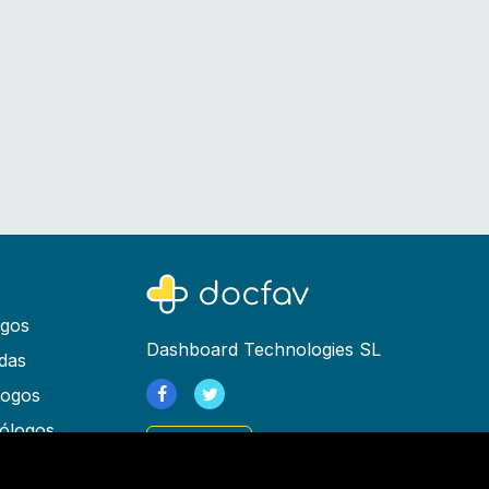
ogos
Dashboard Technologies SL
das
logos
ólogos
Registrarse
as