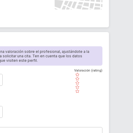
 una valoración sobre el profesional, ajustándote a la
a solicitar una cita. Ten en cuenta que los datos
e visiten este perfil.
Valoración (rating)
( )
( )
( )
( )
( )