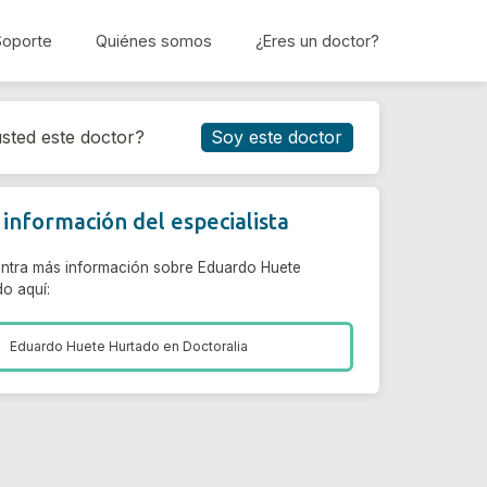
Soporte
Quiénes somos
¿Eres un doctor?
Reservar cita
sted este doctor?
Soy este doctor
información del especialista
ntra más información sobre Eduardo Huete
do aquí:
Eduardo Huete Hurtado en
Doctoralia