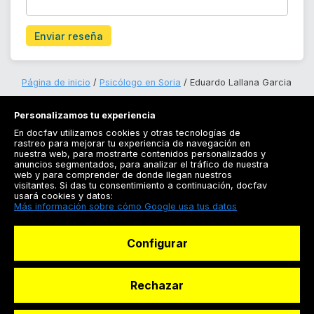
Enviar reseña
Página de inicio
Psicólogo en Soria
Eduardo Lallana Garcia
Personalizamos tu experiencia
En docfav utilizamos cookies y otras tecnologías de
rastreo para mejorar tu experiencia de navegación en
nuestra web, para mostrarte contenidos personalizados y
anuncios segmentados, para analizar el tráfico de nuestra
Registrarse
web y para comprender de donde llegan nuestros
visitantes. Si das tu consentimiento a continuación, docfav
Docfav
usará cookies y datos:
Más información sobre cómo Google usa tus datos
Recursos
Configurar
Para doctores
Especialistas
Rechazar