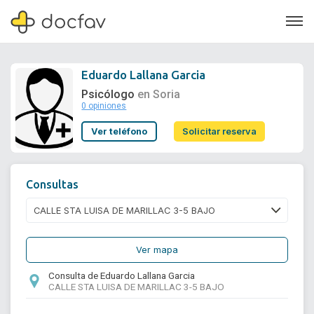
Eduardo Lallana Garcia
Psicólogo
en Soria
0 opiniones
Soporte
Ver teléfono
Solicitar reserva
Quiénes somos
¿Eres un doctor?
Consultas
Ver mapa
Consulta de Eduardo Lallana Garcia
CALLE STA LUISA DE MARILLAC 3-5 BAJO