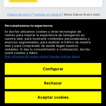
Página de inicio
Dentista en Madrid
Elena Dativa Acero Sanz
Personalizamos tu experiencia
En docfav utilizamos cookies y otras tecnologías de
rastreo para mejorar tu experiencia de navegación en
nuestra web, para mostrarte contenidos personalizados y
anuncios segmentados, para analizar el tráfico de nuestra
Registrarse
web y para comprender de donde llegan nuestros
visitantes. Si das tu consentimiento a continuación, docfav
Docfav
usará cookies y datos:
Más información sobre cómo Google usa tus datos
Recursos
Configurar
Para doctores
Especialistas
Rechazar
Aceptar cookies
© Dashboard Technologies S.L
Solicitar reserva