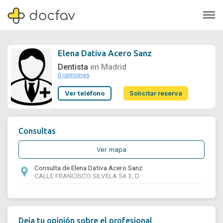
Elena Dativa Acero Sanz
Dentista
en Madrid
0 opiniones
Soporte
Ver teléfono
Solicitar reserva
Quiénes somos
¿Eres un doctor?
Consultas
Ver mapa
Consulta de Elena Dativa Acero Sanz
CALLE FRANCISCO SILVELA 54 3, D
Deja tu opinión sobre el profesional