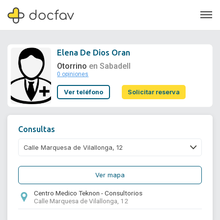
Elena De Dios Oran
Otorrino
en Sabadell
0 opiniones
Soporte
Ver teléfono
Solicitar reserva
Quiénes somos
¿Eres un doctor?
Consultas
Ver mapa
Centro Medico Teknon - Consultorios
Calle Marquesa de Vilallonga, 12