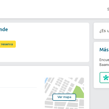
onde
¿Es u
r reserva
Más 
Encue
Baamo
Ver mapa