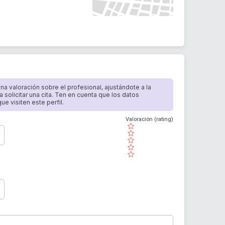
 una valoración sobre el profesional, ajustándote a la
a solicitar una cita. Ten en cuenta que los datos
e visiten este perfil.
Valoración (rating)
( )
( )
( )
( )
( )