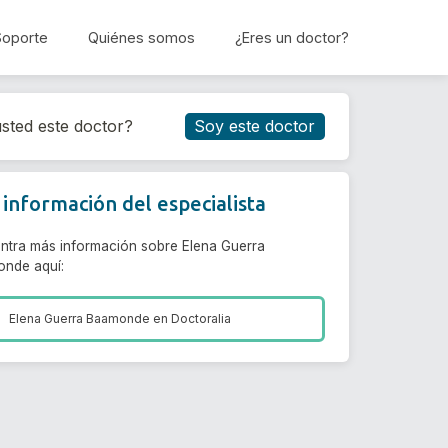
Soporte
Quiénes somos
¿Eres un doctor?
Reservar cita
sted este doctor?
Soy este doctor
información del especialista
ntra más información sobre Elena Guerra
nde aquí:
Elena Guerra Baamonde en
Doctoralia