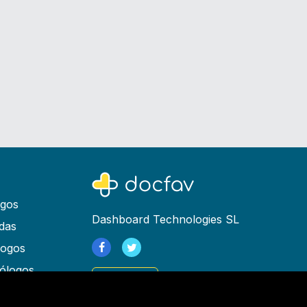
ogos
Dashboard Technologies SL
das
logos
ólogos
Registrarse
as