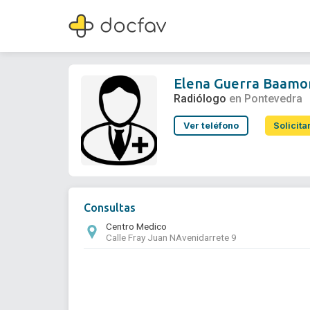
Elena Guerra Baamonde
Radiólogo
Elena Guerra Baam
Radiólogo
en Pontevedra
Ver teléfono
Solicita
Consultas
Centro Medico
Calle Fray Juan NAvenidarrete 9