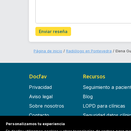
Enviar reseña
Página de inicio
Radiólogo en Pontevedra
Elena G
Docfav
Recursos
Privacidad
Seguimiento a pacien
Aviso legal
Blog
Sobre nosotros
LOPD para clínicas
Contacto
Seguridad datos clíni
Personalizamos tu experiencia
Términos y condiciones
Software para clínica