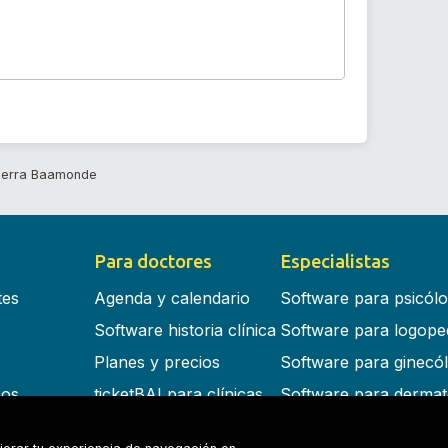
uerra Baamonde
Para doctores
Especialistas
tes
Agenda y calendario
Software para psicól
Software historia clínica
Software para logope
Planes y precios
Software para ginecó
cos
ticketBAI para clínicas
Software para dermat
s en la nube
Software para dentist