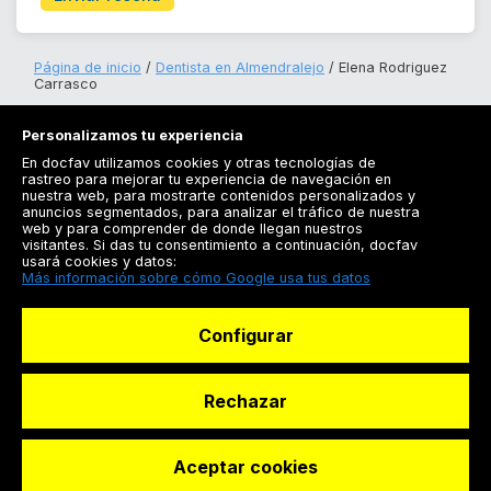
Página de inicio
Dentista en Almendralejo
Elena Rodriguez
Carrasco
Personalizamos tu experiencia
En docfav utilizamos cookies y otras tecnologías de
rastreo para mejorar tu experiencia de navegación en
nuestra web, para mostrarte contenidos personalizados y
anuncios segmentados, para analizar el tráfico de nuestra
Registrarse
web y para comprender de donde llegan nuestros
visitantes. Si das tu consentimiento a continuación, docfav
Docfav
usará cookies y datos:
Más información sobre cómo Google usa tus datos
Recursos
Configurar
Para doctores
Especialistas
Rechazar
Aceptar cookies
© Dashboard Technologies S.L