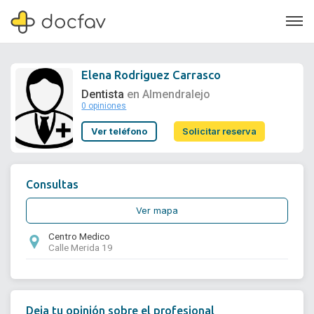
Elena Rodriguez Carrasco
Dentista
en Almendralejo
0 opiniones
Soporte
Ver teléfono
Solicitar reserva
Quiénes somos
¿Eres un doctor?
Consultas
Ver mapa
Centro Medico
Calle Merida 19
Deja tu opinión sobre el profesional