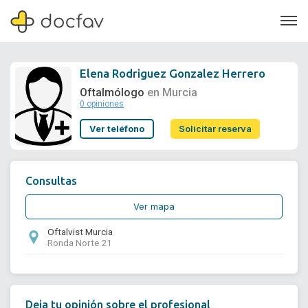
Elena Rodriguez Gonzalez Herrero
Oftalmólogo
en Murcia
0 opiniones
Soporte
Ver teléfono
Solicitar reserva
Quiénes somos
¿Eres un doctor?
Consultas
Ver mapa
Oftalvist Murcia
Ronda Norte 21
Deja tu opinión sobre el profesional