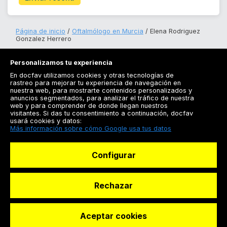
Página de inicio
Oftalmólogo en Murcia
Elena Rodriguez
Gonzalez Herrero
Personalizamos tu experiencia
En docfav utilizamos cookies y otras tecnologías de
rastreo para mejorar tu experiencia de navegación en
nuestra web, para mostrarte contenidos personalizados y
anuncios segmentados, para analizar el tráfico de nuestra
Registrarse
web y para comprender de donde llegan nuestros
visitantes. Si das tu consentimiento a continuación, docfav
Docfav
usará cookies y datos:
Más información sobre cómo Google usa tus datos
Recursos
Configurar
Para doctores
Especialistas
Rechazar
Aceptar cookies
© Dashboard Technologies S.L