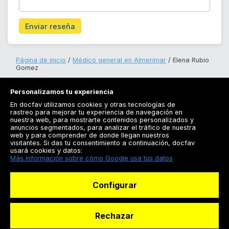
Enviar reseña
Página de inicio
Médico general en Almerimar
Elena Rubio
Gomez
Personalizamos tu experiencia
En docfav utilizamos cookies y otras tecnologías de
rastreo para mejorar tu experiencia de navegación en
nuestra web, para mostrarte contenidos personalizados y
anuncios segmentados, para analizar el tráfico de nuestra
Registrarse
web y para comprender de donde llegan nuestros
visitantes. Si das tu consentimiento a continuación, docfav
Docfav
usará cookies y datos:
Más información sobre cómo Google usa tus datos
Recursos
Configurar
Para doctores
Especialistas
Rechazar