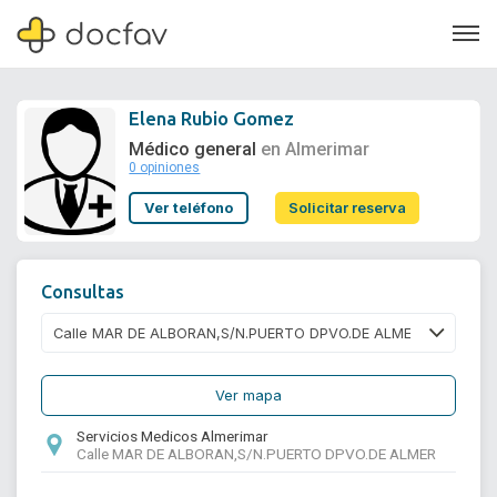
Elena Rubio Gomez
Médico general
en Almerimar
0 opiniones
Soporte
Ver teléfono
Solicitar reserva
Quiénes somos
¿Eres un doctor?
Consultas
Ver mapa
Servicios Medicos Almerimar
Calle MAR DE ALBORAN,S/N.PUERTO DPVO.DE ALMER