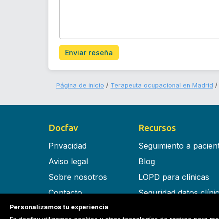
Enviar reseña
Página de inicio
Terapeuta ocupacional en Madrid
Docfav
Recursos
Privacidad
Seguimiento a pacien
Aviso legal
Blog
Sobre nosotros
LOPD para clínicas
Contacto
Seguridad datos clíni
Personalizamos tu experiencia
Términos y condiciones
Software para clínica