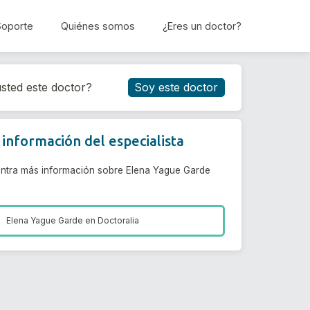
Soporte
Quiénes somos
¿Eres un doctor?
Reservar cita
sted este doctor?
Soy este doctor
información del especialista
ntra más información sobre Elena Yague Garde
Elena Yague Garde en
Doctoralia