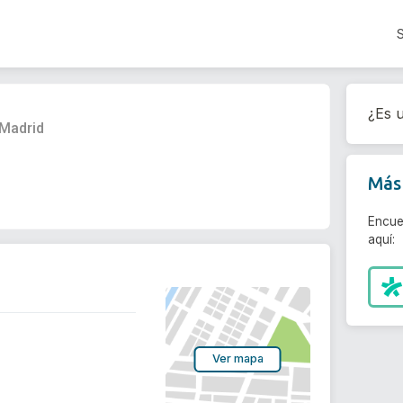
¿Es u
 Madrid
Más 
Encue
aquí:
Ver mapa