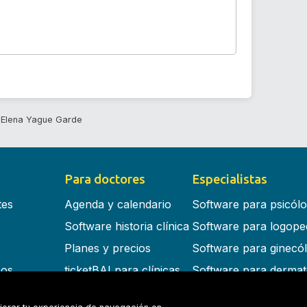
Elena Yague Garde
Para doctores
Especialistas
tes
Agenda y calendario
Software para psicól
Software historia clínica
Software para logope
Planes y precios
Software para ginecó
cos
ticketBAI para clínicas
Software para dermat
s en la nube
Software para dentist