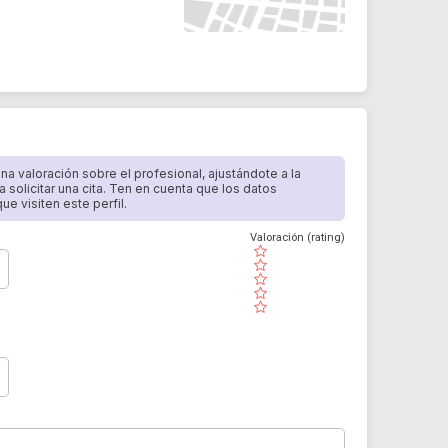
 una valoración sobre el profesional, ajustándote a la
a solicitar una cita. Ten en cuenta que los datos
e visiten este perfil.
Valoración (rating)
( )
( )
( )
( )
( )