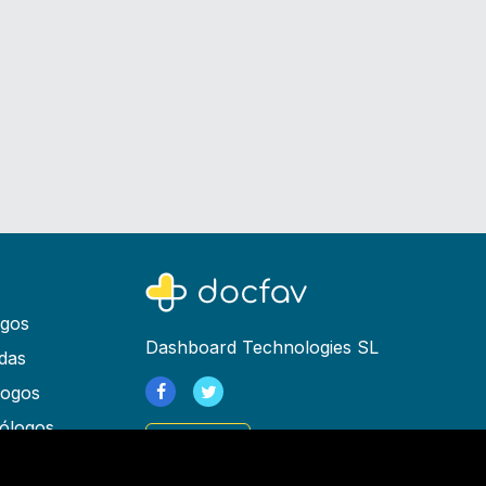
ogos
Dashboard Technologies SL
das
logos
ólogos
Registrarse
as