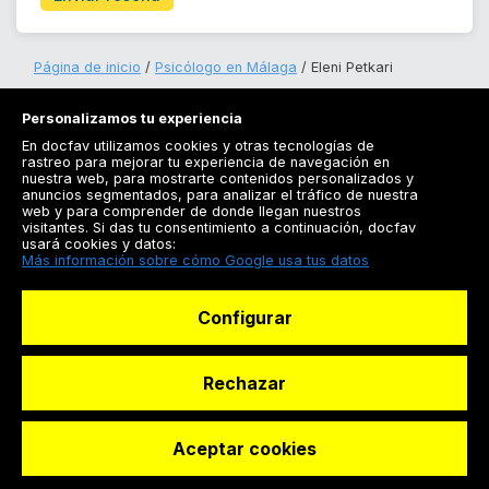
Página de inicio
Psicólogo en Málaga
Eleni Petkari
Personalizamos tu experiencia
En docfav utilizamos cookies y otras tecnologías de
rastreo para mejorar tu experiencia de navegación en
nuestra web, para mostrarte contenidos personalizados y
anuncios segmentados, para analizar el tráfico de nuestra
Registrarse
web y para comprender de donde llegan nuestros
visitantes. Si das tu consentimiento a continuación, docfav
Docfav
usará cookies y datos:
Más información sobre cómo Google usa tus datos
Recursos
Configurar
Para doctores
Especialistas
Rechazar
Aceptar cookies
© Dashboard Technologies S.L
Solicitar reserva