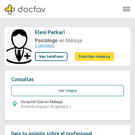
Eleni Petkari
Psicólogo
en Málaga
0 opiniones
Soporte
Ver teléfono
Solicitar reserva
Quiénes somos
¿Eres un doctor?
Consultas
Ver mapa
Hospital Quiron Malaga
Avenida Imperio Argentina 1
Deja tu opinión sobre el profesional