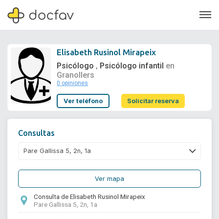
Elisabeth Rusinol Mirapeix
Psicólogo
Psicólogo infantil
en
,
Granollers
0 opiniones
Soporte
Ver teléfono
Solicitar reserva
Quiénes somos
¿Eres un doctor?
Consultas
Ver mapa
Consulta de Elisabeth Rusinol Mirapeix
Pare Gallissa 5, 2n, 1a