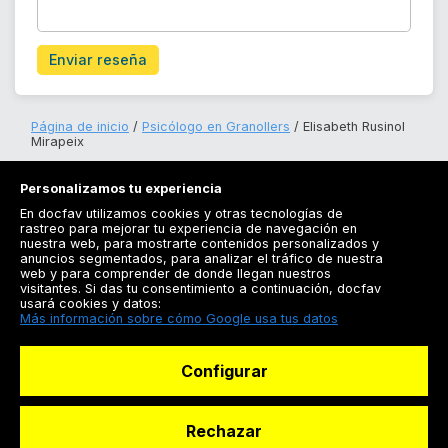
Enviar reseña
Página de inicio
Psicólogo en Granollers
Elisabeth Rusinol
Mirapeix
Personalizamos tu experiencia
En docfav utilizamos cookies y otras tecnologías de
rastreo para mejorar tu experiencia de navegación en
nuestra web, para mostrarte contenidos personalizados y
anuncios segmentados, para analizar el tráfico de nuestra
Registrarse
web y para comprender de donde llegan nuestros
visitantes. Si das tu consentimiento a continuación, docfav
Docfav
usará cookies y datos:
Más información sobre cómo Google usa tus datos
Recursos
Configurar
Para doctores
Especialistas
Rechazar