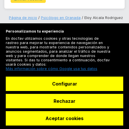
Página de inicio
Psicólogo en Granada
Eloy Alcala Rodriguez
Personalizamos tu experiencia
En docfav utilizamos cookies y otras tecnologías de
rastreo para mejorar tu experiencia de navegación en
nuestra web, para mostrarte contenidos personalizados y
anuncios segmentados, para analizar el tráfico de nuestra
Registrarse
web y para comprender de donde llegan nuestros
visitantes. Si das tu consentimiento a continuación, docfav
Docfav
usará cookies y datos:
Más información sobre cómo Google usa tus datos
Recursos
Configurar
Para doctores
Especialistas
Rechazar
Aceptar cookies
© Dashboard Technologies S.L
Solicitar reserva