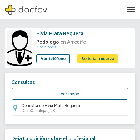
Elvia Plata Reguera
Podólogo
en Arrecife
0 opiniones
Soporte
Ver teléfono
Solicitar reserva
Quiénes somos
¿Eres un doctor?
Consultas
Ver mapa
Consulta de Elvia Plata Reguera
CalleCanalejas, 23
Deja tu opinión sobre el profesional