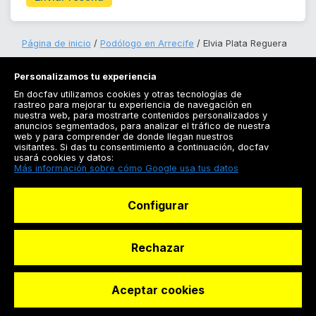
Página de inicio
Podólogo en Arrecife
Elvia Plata Reguera
Personalizamos tu experiencia
En docfav utilizamos cookies y otras tecnologías de
rastreo para mejorar tu experiencia de navegación en
nuestra web, para mostrarte contenidos personalizados y
anuncios segmentados, para analizar el tráfico de nuestra
Registrarse
web y para comprender de donde llegan nuestros
visitantes. Si das tu consentimiento a continuación, docfav
Docfav
usará cookies y datos:
Más información sobre cómo Google usa tus datos
Recursos
Configurar
Para doctores
Especialistas
Rechazar
Aceptar cookies
© Dashboard Technologies S.L
Solicitar reserva