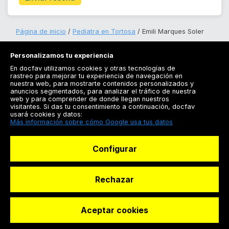
Página de inicio
Pediatra en Tortosa
Emili Marques Soler
Personalizamos tu experiencia
En docfav utilizamos cookies y otras tecnologías de
rastreo para mejorar tu experiencia de navegación en
nuestra web, para mostrarte contenidos personalizados y
anuncios segmentados, para analizar el tráfico de nuestra
Registrarse
web y para comprender de donde llegan nuestros
visitantes. Si das tu consentimiento a continuación, docfav
Docfav
usará cookies y datos:
Más información sobre cómo Google usa tus datos
Recursos
Configurar
Para doctores
Especialistas
Rechazar
Aceptar cookies
© Dashboard Technologies S.L
Solicitar reserva