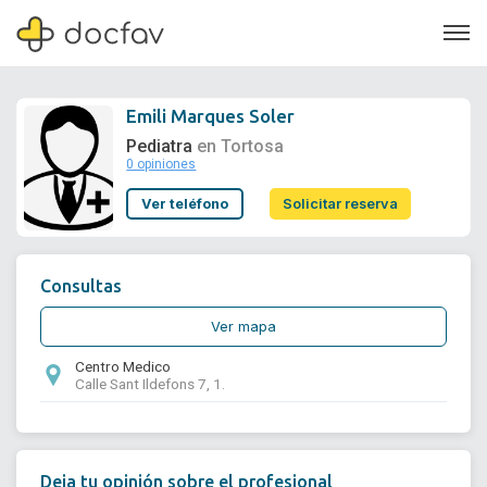
Emili Marques Soler
Pediatra
en Tortosa
0 opiniones
Soporte
Ver teléfono
Solicitar reserva
Quiénes somos
¿Eres un doctor?
Consultas
Ver mapa
Centro Medico
Calle Sant Ildefons 7, 1.
Deja tu opinión sobre el profesional