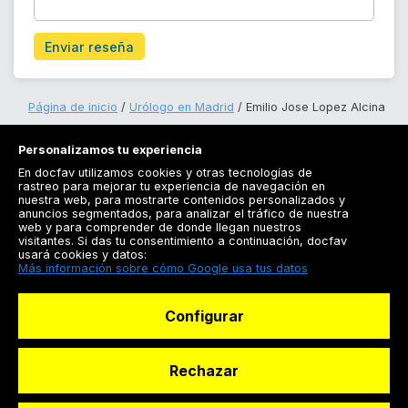
Enviar reseña
Página de inicio
Urólogo en Madrid
Emilio Jose Lopez Alcina
Personalizamos tu experiencia
En docfav utilizamos cookies y otras tecnologías de
rastreo para mejorar tu experiencia de navegación en
nuestra web, para mostrarte contenidos personalizados y
anuncios segmentados, para analizar el tráfico de nuestra
Registrarse
web y para comprender de donde llegan nuestros
visitantes. Si das tu consentimiento a continuación, docfav
Docfav
usará cookies y datos:
Más información sobre cómo Google usa tus datos
Recursos
Configurar
Para doctores
Especialistas
Rechazar