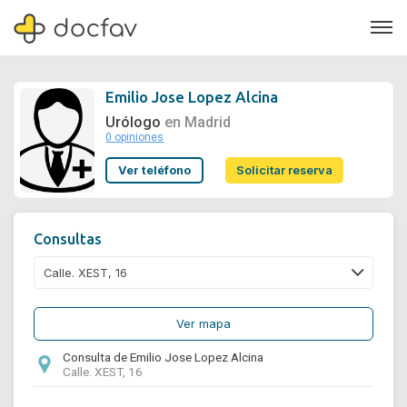
Emilio Jose Lopez Alcina
Urólogo
en Madrid
0 opiniones
Soporte
Ver teléfono
Solicitar reserva
Quiénes somos
¿Eres un doctor?
Consultas
Ver mapa
Consulta de Emilio Jose Lopez Alcina
Calle. XEST, 16