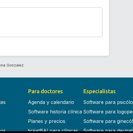
Pena Gonzalez
Para doctores
Especialistas
tes
Agenda y calendario
Software para psicól
Software historia clínica
Software para logope
Planes y precios
Software para ginecó
cos
ticketBAI para clínicas
Software para dermat