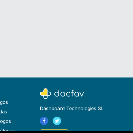
ogos
Dashboard Technologies SL
das
logos
ólogos