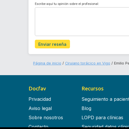
Escribe aquí tu opinión sobre el profesional:
Enviar reseña
Página de inicio
Cirujano torácico en Vigo
Emilio 
Docfav
Recursos
Privacidad
Seguimiento a pacien
Aviso legal
Blog
Sobre nosotros
LOPD para clínicas
Contacto
Seguridad datos clíni