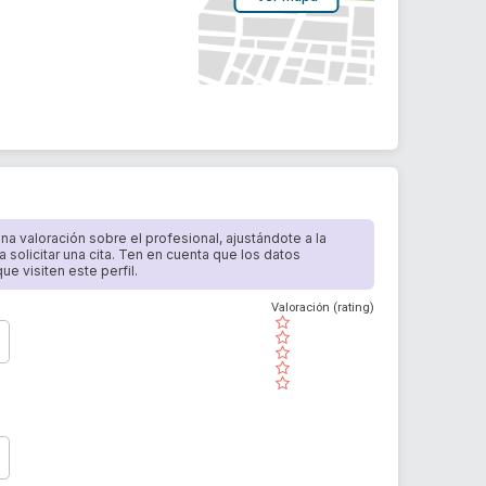
 una valoración sobre el profesional, ajustándote a la
a solicitar una cita. Ten en cuenta que los datos
e visiten este perfil.
Valoración (rating)
( )
( )
( )
( )
( )