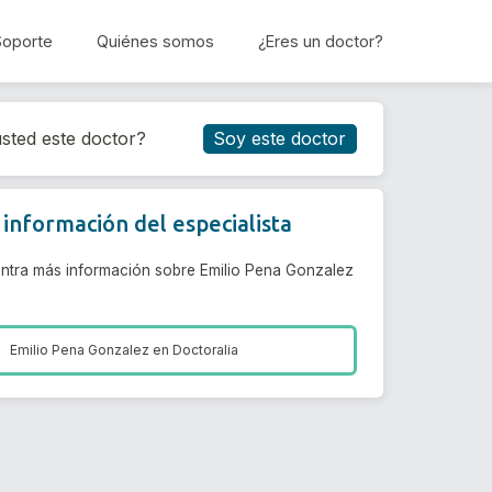
Soporte
Quiénes somos
¿Eres un doctor?
Reservar cita
sted este doctor?
Soy este doctor
información del especialista
ntra más información sobre Emilio Pena Gonzalez
Emilio Pena Gonzalez en
Doctoralia