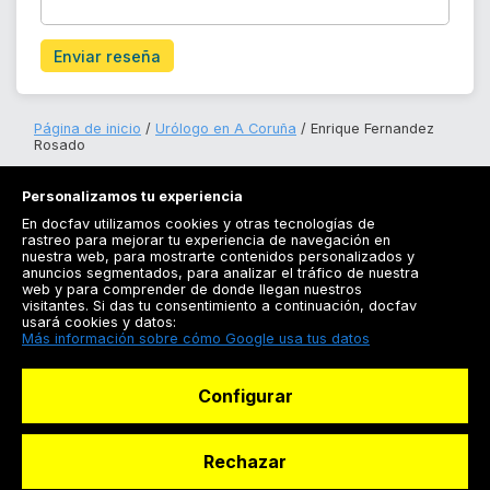
Enviar reseña
Página de inicio
Urólogo en A Coruña
Enrique Fernandez
Rosado
Personalizamos tu experiencia
En docfav utilizamos cookies y otras tecnologías de
rastreo para mejorar tu experiencia de navegación en
nuestra web, para mostrarte contenidos personalizados y
anuncios segmentados, para analizar el tráfico de nuestra
Registrarse
web y para comprender de donde llegan nuestros
visitantes. Si das tu consentimiento a continuación, docfav
Docfav
usará cookies y datos:
Más información sobre cómo Google usa tus datos
Recursos
Configurar
Para doctores
Especialistas
Rechazar