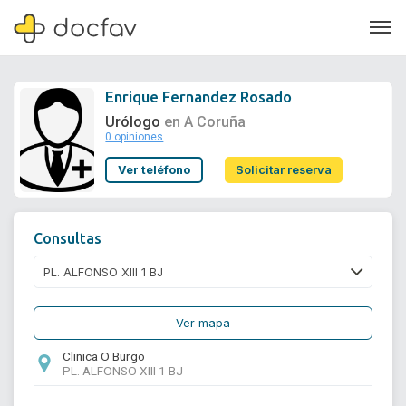
Enrique Fernandez Rosado
Urólogo
en A Coruña
0 opiniones
Soporte
Ver teléfono
Solicitar reserva
Quiénes somos
¿Eres un doctor?
Consultas
Ver mapa
Clinica O Burgo
PL. ALFONSO XIII 1 BJ