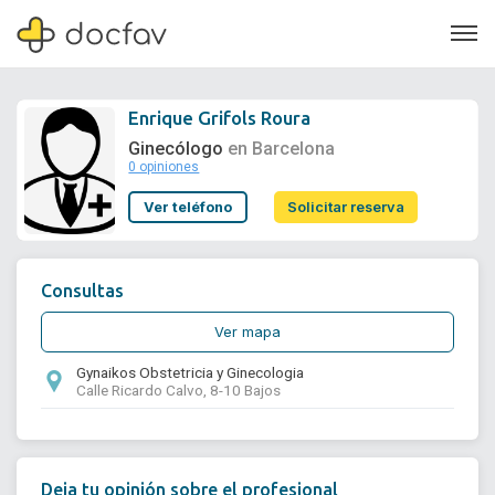
Enrique Grifols Roura
Ginecólogo
en Barcelona
0 opiniones
Soporte
Ver teléfono
Solicitar reserva
Quiénes somos
¿Eres un doctor?
Consultas
Ver mapa
Gynaikos Obstetricia y Ginecologia
Calle Ricardo Calvo, 8-10 Bajos
Deja tu opinión sobre el profesional