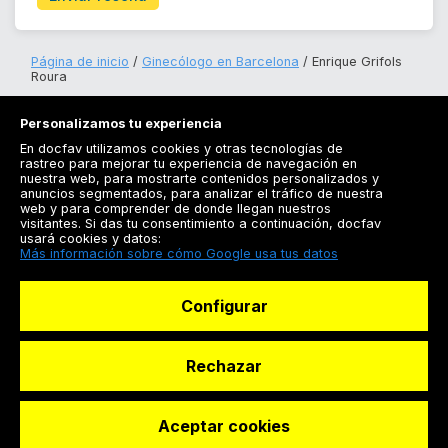
Página de inicio
Ginecólogo en Barcelona
Enrique Grifols
Roura
Personalizamos tu experiencia
En docfav utilizamos cookies y otras tecnologías de
rastreo para mejorar tu experiencia de navegación en
nuestra web, para mostrarte contenidos personalizados y
anuncios segmentados, para analizar el tráfico de nuestra
Registrarse
web y para comprender de donde llegan nuestros
visitantes. Si das tu consentimiento a continuación, docfav
Docfav
usará cookies y datos:
Más información sobre cómo Google usa tus datos
Recursos
Configurar
Para doctores
Especialistas
Rechazar
Aceptar cookies
© Dashboard Technologies S.L