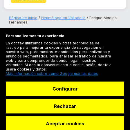
Página de inicio
Neumólogo en Valladolid
Enrique Macias
Fernandez
Personalizamos tu experiencia
En docfav utilizamos cookies y otras tecnologías de
rastreo para mejorar tu experiencia de navegación en
nuestra web, para mostrarte contenidos personalizados y
anuncios segmentados, para analizar el tráfico de nuestra
Registrarse
web y para comprender de donde llegan nuestros
visitantes. Si das tu consentimiento a continuación, docfav
Docfav
usará cookies y datos:
Más información sobre cómo Google usa tus datos
Recursos
Configurar
Para doctores
Especialistas
Rechazar
Aceptar cookies
© Dashboard Technologies S.L