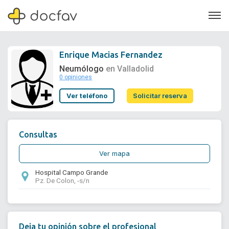
Enrique Macias Fernandez
Neumólogo
en Valladolid
0 opiniones
Soporte
Ver teléfono
Solicitar reserva
Quiénes somos
¿Eres un doctor?
Consultas
Ver mapa
Hospital Campo Grande
Pz. De Colon, -s/n
Deja tu opinión sobre el profesional