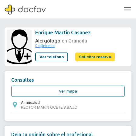
Enrique Martin Casanez
Alergólogo
en Granada
0 opiniones
Soporte
Ver teléfono
Solicitar reserva
Quiénes somos
¿Eres un doctor?
Consultas
Ver mapa
Almusalud
RECTOR MARIN OCETE,8,BAJO
Deja tu opinión sobre el profesional