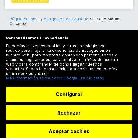
Página de inicio
Alergólogo en Granada
Enrique Martin
Casanez
Personalizamos tu experiencia
En docfav utilizamos cookies y otras tecnologías de
rastreo para mejorar tu experiencia de navegación en
nuestra web, para mostrarte contenidos personalizados y
anuncios segmentados, para analizar el tráfico de nuestra
Registrarse
web y para comprender de donde llegan nuestros
visitantes. Si das tu consentimiento a continuación, docfav
Docfav
usará cookies y datos:
Más información sobre cómo Google usa tus datos
Recursos
Configurar
Para doctores
Especialistas
Rechazar
Aceptar cookies
© Dashboard Technologies S.L