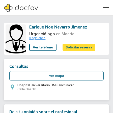
Enrique Noe Navarro Jimenez
Urgenciólogo
en Madrid
0 opiniones
Soporte
Ver teléfono
Solicitar reserva
Quiénes somos
¿Eres un doctor?
Consultas
Ver mapa
Hospital Universitario HM Sanchinarro
Calle Ona 10
Deja tu opinión sobre el profesional