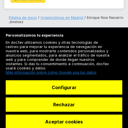
Página de inicio
Urgenciólogo en Madrid
Enrique Noe Navarro
Jimenez
Personalizamos tu experiencia
En docfav utilizamos cookies y otras tecnologías de
rastreo para mejorar tu experiencia de navegación en
nuestra web, para mostrarte contenidos personalizados y
anuncios segmentados, para analizar el tráfico de nuestra
Registrarse
web y para comprender de donde llegan nuestros
visitantes. Si das tu consentimiento a continuación, docfav
Docfav
usará cookies y datos:
Más información sobre cómo Google usa tus datos
Recursos
Configurar
Para doctores
Especialistas
Rechazar
Aceptar cookies
© Dashboard Technologies S.L