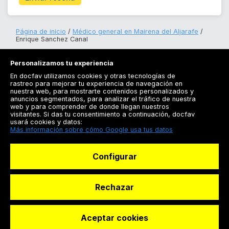
Página de inicio
Médico general en Mairena del Aljarafe
Enrique Sanchez Canal
Personalizamos tu experiencia
En docfav utilizamos cookies y otras tecnologías de
rastreo para mejorar tu experiencia de navegación en
nuestra web, para mostrarte contenidos personalizados y
anuncios segmentados, para analizar el tráfico de nuestra
Registrarse
web y para comprender de donde llegan nuestros
visitantes. Si das tu consentimiento a continuación, docfav
Docfav
usará cookies y datos:
Más información sobre cómo Google usa tus datos
Recursos
Configurar
Para doctores
Especialistas
Rechazar
Aceptar cookies
© Dashboard Technologies S.L