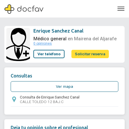
Enrique Sanchez Canal
Médico general
en Mairena del Aljarafe
0 opiniones
Soporte
Ver teléfono
Solicitar reserva
Quiénes somos
¿Eres un doctor?
Consultas
Ver mapa
Consulta de Enrique Sanchez Canal
CALLE TOLEDO 12 BAJ.C
Deja tu opinión sobre el profesional