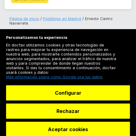
Página de inicio
Podólogo en Madrid
Ernesto Castro
Navarrete
Personalizamos tu experiencia
En docfav utilizamos cookies y otras tecnologías de
rastreo para mejorar tu experiencia de navegación en
nuestra web, para mostrarte contenidos personalizados y
anuncios segmentados, para analizar el tráfico de nuestra
Registrarse
web y para comprender de donde llegan nuestros
visitantes. Si das tu consentimiento a continuación, docfav
Docfav
usará cookies y datos:
Más información sobre cómo Google usa tus datos
Recursos
Configurar
Para doctores
Especialistas
Rechazar
Aceptar cookies
© Dashboard Technologies S.L