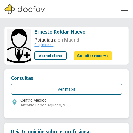
Ernesto Roldan Nuevo
Psiquiatra
en Madrid
0 opiniones
Soporte
Ver teléfono
Solicitar reserva
Quiénes somos
¿Eres un doctor?
Consultas
Ver mapa
Centro Medico
Antonio Lopez Aguado, 9
Deja tu opinión sobre el profesional