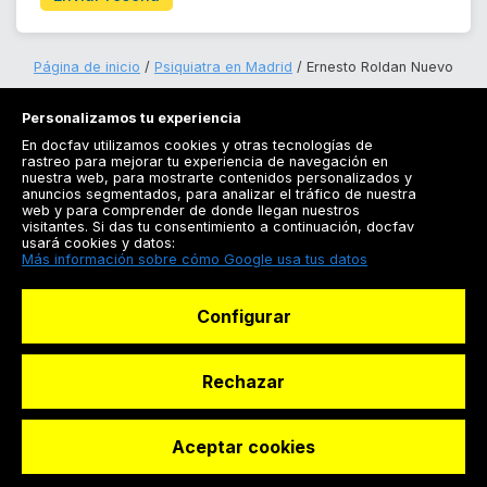
Página de inicio
Psiquiatra en Madrid
Ernesto Roldan Nuevo
Personalizamos tu experiencia
En docfav utilizamos cookies y otras tecnologías de
rastreo para mejorar tu experiencia de navegación en
nuestra web, para mostrarte contenidos personalizados y
anuncios segmentados, para analizar el tráfico de nuestra
Registrarse
web y para comprender de donde llegan nuestros
visitantes. Si das tu consentimiento a continuación, docfav
Docfav
usará cookies y datos:
Más información sobre cómo Google usa tus datos
Recursos
Configurar
Para doctores
Especialistas
Rechazar
Aceptar cookies
© Dashboard Technologies S.L
Solicitar reserva