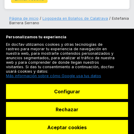
Página de inicio
Logopeda en Bolaños de Calatrava
Estefania
Barrera Serrano
Personalizamos tu experiencia
En docfav utilizamos cookies y otras tecnologías de
rastreo para mejorar tu experiencia de navegación en
nuestra web, para mostrarte contenidos personalizados y
anuncios segmentados, para analizar el tráfico de nuestra
Registrarse
web y para comprender de donde llegan nuestros
visitantes. Si das tu consentimiento a continuación, docfav
Docfav
usará cookies y datos:
Más información sobre cómo Google usa tus datos
Recursos
Configurar
Para doctores
Especialistas
Rechazar
Aceptar cookies
© Dashboard Technologies S.L