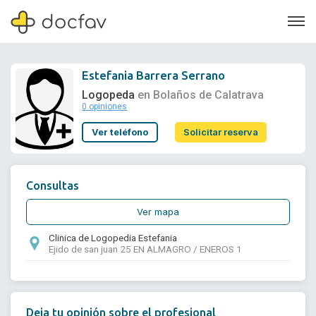
Estefania Barrera Serrano
Logopeda
en Bolaños de Calatrava
0 opiniones
Soporte
Ver teléfono
Solicitar reserva
Quiénes somos
¿Eres un doctor?
Consultas
Ver mapa
Clinica de Logopedia Estefania
Ejido de san juan 25 EN ALMAGRO / ENEROS 1
Deja tu opinión sobre el profesional