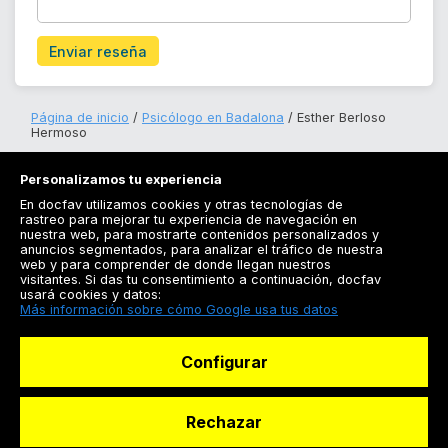
Enviar reseña
Página de inicio
Psicólogo en Badalona
Esther Berloso
Hermoso
Personalizamos tu experiencia
En docfav utilizamos cookies y otras tecnologías de
rastreo para mejorar tu experiencia de navegación en
nuestra web, para mostrarte contenidos personalizados y
anuncios segmentados, para analizar el tráfico de nuestra
Registrarse
web y para comprender de donde llegan nuestros
visitantes. Si das tu consentimiento a continuación, docfav
Docfav
usará cookies y datos:
Más información sobre cómo Google usa tus datos
Recursos
Configurar
Para doctores
Especialistas
Rechazar