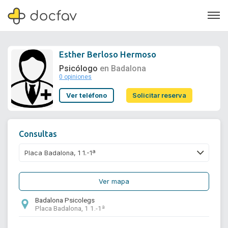
Esther Berloso Hermoso
Psicólogo
en Badalona
0 opiniones
Soporte
Ver teléfono
Solicitar reserva
Quiénes somos
¿Eres un doctor?
Consultas
Ver mapa
Badalona Psicolegs
Placa Badalona, 1 1.-1ª