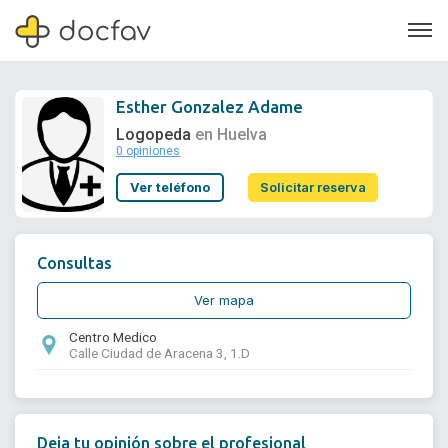
Esther Gonzalez Adame
Logopeda
en Huelva
0 opiniones
Soporte
Ver teléfono
Solicitar reserva
Quiénes somos
¿Eres un doctor?
Consultas
Ver mapa
Centro Medico
Calle Ciudad de Aracena 3, 1.D
Deja tu opinión sobre el profesional