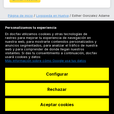
Página de inicio
Logopeda en Huelva
Esther Gonzalez Adame
Personalizamos tu experiencia
En docfav utilizamos cookies y otras tecnologías de
rastreo para mejorar tu experiencia de navegación en
nuestra web, para mostrarte contenidos personalizados y
anuncios segmentados, para analizar el tráfico de nuestra
Registrarse
web y para comprender de donde llegan nuestros
visitantes. Si das tu consentimiento a continuación, docfav
Docfav
usará cookies y datos:
Más información sobre cómo Google usa tus datos
Recursos
Configurar
Para doctores
Especialistas
Rechazar
Aceptar cookies
© Dashboard Technologies S.L
Solicitar reserva