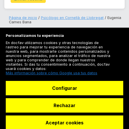
Página de inicio
Psicólogo en Cornellà de Llobregat
Eugenia
Cames Bana
Personalizamos tu experiencia
En docfav utilizamos cookies y otras tecnologías de
rastreo para mejorar tu experiencia de navegación en
nuestra web, para mostrarte contenidos personalizados y
anuncios segmentados, para analizar el tráfico de nuestra
Registrarse
web y para comprender de donde llegan nuestros
visitantes. Si das tu consentimiento a continuación, docfav
Docfav
usará cookies y datos:
Más información sobre cómo Google usa tus datos
Recursos
Configurar
Para doctores
Especialistas
Rechazar
Aceptar cookies
© Dashboard Technologies S.L