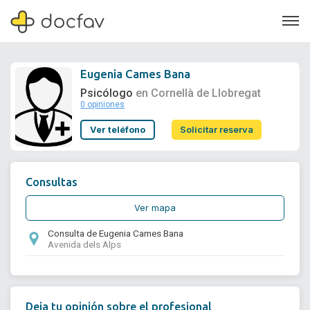
Eugenia Cames Bana
Psicólogo
en Cornellà de Llobregat
0 opiniones
Soporte
Ver teléfono
Solicitar reserva
Quiénes somos
¿Eres un doctor?
Consultas
Ver mapa
Consulta de Eugenia Cames Bana
Avenida dels Alps
Deja tu opinión sobre el profesional