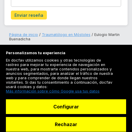
Enviar reseña
Página de inicio
Traumatólogo en Móstoles
Eulogio Martin
Buenadicha
Personalizamos tu experiencia
En docfav utilizamos cookies y otras tecnologías de
rastreo para mejorar tu experiencia de navegación en
nuestra web, para mostrarte contenidos personalizados y
anuncios segmentados, para analizar el tráfico de nuestra
Registrarse
web y para comprender de donde llegan nuestros
visitantes. Si das tu consentimiento a continuación, docfav
Docfav
usará cookies y datos:
Más información sobre cómo Google usa tus datos
Recursos
Configurar
Para doctores
Especialistas
Rechazar