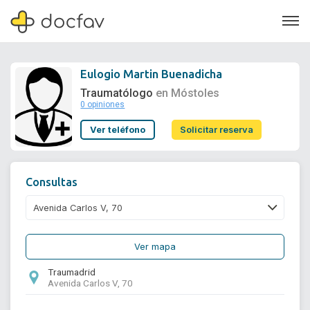
Eulogio Martin Buenadicha
Traumatólogo
en Móstoles
0 opiniones
Soporte
Ver teléfono
Solicitar reserva
Quiénes somos
¿Eres un doctor?
Consultas
Ver mapa
Traumadrid
Avenida Carlos V, 70