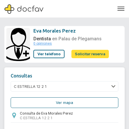
Eva Morales Perez
Dentista
en Palau de Plegamans
0 opiniones
Soporte
Ver teléfono
Solicitar reserva
Quiénes somos
¿Eres un doctor?
Consultas
Ver mapa
Consulta de Eva Morales Perez
C ESTRELLA 12 2 1