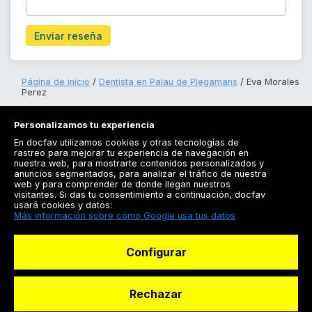
Enviar reseña
Página de inicio
Dentista en Palau de Plegamans
Eva Morales
Perez
Personalizamos tu experiencia
En docfav utilizamos cookies y otras tecnologías de
rastreo para mejorar tu experiencia de navegación en
nuestra web, para mostrarte contenidos personalizados y
anuncios segmentados, para analizar el tráfico de nuestra
Registrarse
web y para comprender de donde llegan nuestros
visitantes. Si das tu consentimiento a continuación, docfav
Docfav
usará cookies y datos:
Más información sobre cómo Google usa tus datos
Recursos
Configurar
Para doctores
Especialistas
Rechazar