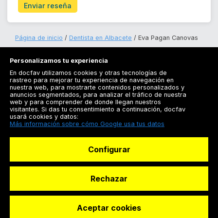
Enviar reseña
Página de inicio
Dentista en Albacete
Eva Pagan Canovas
Personalizamos tu experiencia
En docfav utilizamos cookies y otras tecnologías de
rastreo para mejorar tu experiencia de navegación en
nuestra web, para mostrarte contenidos personalizados y
anuncios segmentados, para analizar el tráfico de nuestra
Registrarse
web y para comprender de donde llegan nuestros
visitantes. Si das tu consentimiento a continuación, docfav
Docfav
usará cookies y datos:
Más información sobre cómo Google usa tus datos
Recursos
Configurar
Para doctores
Especialistas
Rechazar
Aceptar cookies
© Dashboard Technologies S.L