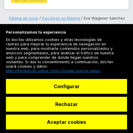
Página de inicio
Psicólogo en Madrid
Eva Wagener Sanchez
Personalizamos tu experiencia
En docfav utilizamos cookies y otras tecnologías de
rastreo para mejorar tu experiencia de navegación en
nuestra web, para mostrarte contenidos personalizados y
anuncios segmentados, para analizar el tráfico de nuestra
Registrarse
web y para comprender de donde llegan nuestros
visitantes. Si das tu consentimiento a continuación, docfav
Docfav
usará cookies y datos:
Más información sobre cómo Google usa tus datos
Recursos
Configurar
Para doctores
Especialistas
Rechazar
Aceptar cookies
© Dashboard Technologies S.L
Solicitar reserva