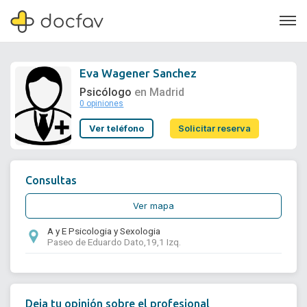
Eva Wagener Sanchez
Psicólogo
en Madrid
0 opiniones
Soporte
Ver teléfono
Solicitar reserva
Quiénes somos
¿Eres un doctor?
Consultas
Ver mapa
A y E Psicologia y Sexologia
Paseo de Eduardo Dato,19,1 Izq.
Deja tu opinión sobre el profesional